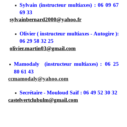
Sylvain
(instructeur multiaxes) :
06 09 67
69 33
sylvainbernard2000@yahoo.fr
Olivier ( instructeur
multiaxes -
A
utogire ):
06 29 58 32 25
olivier.martin03@gmail.com
Mamodaly
(instructeur multiaxes) :
06 25
80 61 43
ccmamodaly@yahoo.com
Secrétaire - Mouloud
Saïf
:
06 49 52 30 32
castelvertclubulm@gmail.com