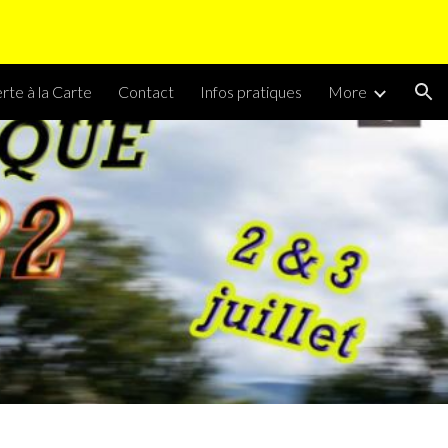
ion
rte à la Carte
Contact
Infos pratiques
More