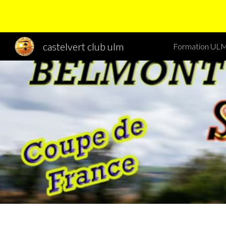
Sk
castelvert club ulm
Formation ULM 